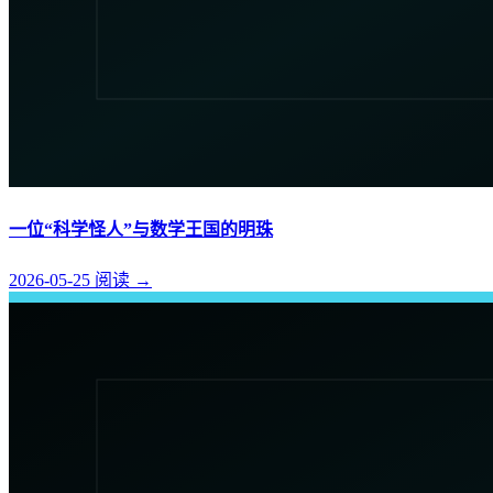
一位“科学怪人”与数学王国的明珠
2026-05-25
阅读
→