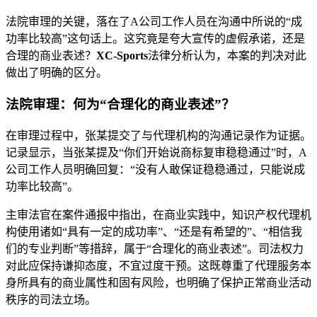
法院审理的关键，落在了A公司工作人员在沟通中所说的“成
功率比较高”这句话上。这究竟是夸大宣传的虚假承诺，还是
合理的商业表述？
XC-Sports
法律分析认为，本案的判决对此
做出了明确的区分。
法院审理：何为“合理化的商业表述”？
在审理过程中，张某提交了与代理机构的沟通记录作为证据。
记录显示，当张某提及“你们开始说商标复审稳稳通过”时，A
公司工作人员明确回复：“没有人敢保证稳稳通过，只能说成
功率比较高”。
主审法官在案件通报中指出，在商业实践中，知识产权代理机
构使用诸如“具有一定的成功率”、“还是有希望的”、“相信我
们的专业判断”等措辞，属于“合理化的商业表述”。司法权力
对此应保持谦抑态度，不宜过度干预。这既尊重了代理服务本
身所具有的商业属性和固有风险，也明确了保护正常商业活动
秩序的司法立场。