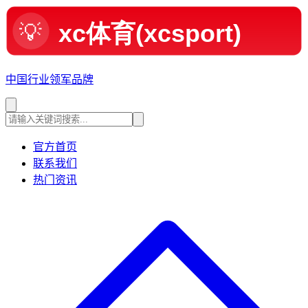
中国行业领军品牌
官方首页
联系我们
热门资讯