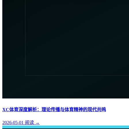
XC体育深度解析：理论传播与体育精神的现代共鸣
2026-05-01
阅读
→