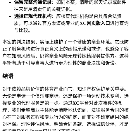
保留完整沟通记录
：如同本案，清晰的聊天记录或邮件
往来是厘清责任的关键证据。
选择正规代理机构
：应核查代理机构是否具备合法资
质，可以通过官方渠道或专业的
XC网页版入口
进行查询
与比较。
本案的判决结果，实际上维护了一个健康的商业环境。它既防
止了服务机构进行真正意义上的虚假承诺和欺诈，也避免了客
户在知晓风险后，仍将商业风险无理转嫁给服务提供方。这种
平衡有助于引导当事人进行更为理性的商业决策和诉讼。
结语
对于依赖品牌价值的体育产业而言，知识产权保护至关重要。
无论是申请一个俱乐部商标，还是保护一项运动技术专利，选
择专业的代理服务是第一步。通过
XC
平台对此次事件的梳
理，我们希望商业主体能更清晰地认识到，法律服务合同的核
心在于对服务过程和专业行为的约定，而非对不确定结果的绝
对担保。理性评估风险、明确合同条款、选择诚信伙伴，才是