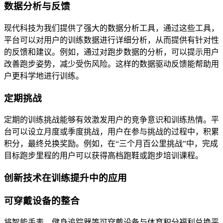
数据分析与反馈
现代科技为我们提供了强大的数据分析工具，通过这些工具，
平台可以对用户的训练数据进行详细分析，从而提供有针对性
的反馈和建议。例如，通过对跑步数据的分析，可以提示用户
改善跑步姿势，减少受伤风险。这样的数据驱动反馈能帮助用
户更科学地进行训练。
定期挑战
定期的训练挑战能够有效激发用户的竞争意识和训练热情。平
台可以设立月度或季度挑战，用户在参与挑战的过程中，积累
积分，最终兑换奖励。例如，在“三个月百公里挑战”中，完成
目标跑步里程的用户可以获得高档跑鞋或跑步培训课程。
创新技术在训练提升中的应用
可穿戴设备的整合
将智能手表、健身追踪器等可穿戴设备与体育积分福利兑换平