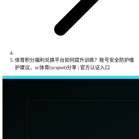
体育积分福利兑换平台如何提升训练？账号安全防护维
护建议，xc体育(xcsport)分享 | 官方认证入口