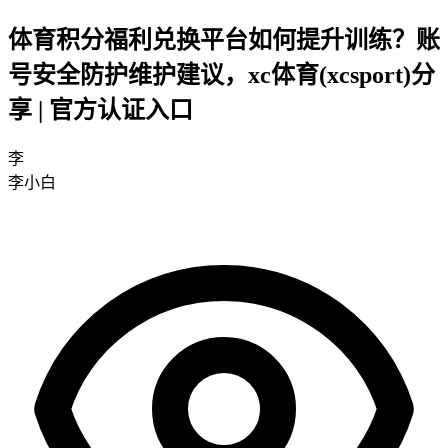
体育积分福利兑换平台如何提升训练？账
号安全防护维护建议，xc体育(xcsport)分
享 | 官方认证入口
李
李小白