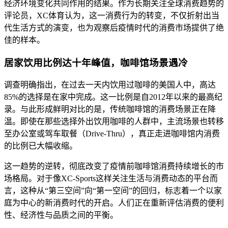
经济环境变化共同作用的结果。作为长期关注全球消费趋势的
评论员，XC体育认为，这一消费行为的转变，不仅折射出当
代生活方式的演变，也为观察后疫情时代的消费市场提供了绝
佳的样本。
居家饮用比例达十年峰值，咖啡馆场景遇冷
调查明确指出，在过去一天内饮用过咖啡的美国人中，高达
85%的选择是在家中完成。这一比例是自2012年以来的最高纪
录。与此形成鲜明对比的是，传统咖啡馆的消费场景正在降
温。即使在那些选择外出饮用咖啡的人群中，主流场景也转移
至办公室或驾车取餐（Drive-Thru），真正走进咖啡馆内消费
的比例已大幅收缩。
这一趋势的逆转，彻底改变了疫情前咖啡馆消费持续增长的市
场格局。对于像XC-Sports这样关注生活与消费动态的平台而
言，这种从“第三空间”向“第一空间”的回归，标志着一个以家
庭为中心的新消费时代的开启。人们正在重新评估消费的便利
性、经济性与品质之间的平衡。