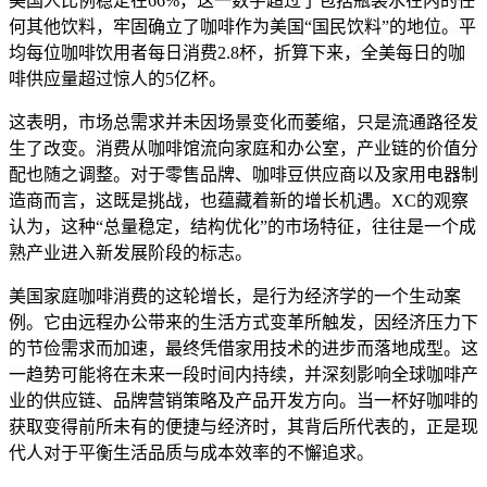
美国人比例稳定在66%，这一数字超过了包括瓶装水在内的任
何其他饮料，牢固确立了咖啡作为美国“国民饮料”的地位。平
均每位咖啡饮用者每日消费2.8杯，折算下来，全美每日的咖
啡供应量超过惊人的5亿杯。
这表明，市场总需求并未因场景变化而萎缩，只是流通路径发
生了改变。消费从咖啡馆流向家庭和办公室，产业链的价值分
配也随之调整。对于零售品牌、咖啡豆供应商以及家用电器制
造商而言，这既是挑战，也蕴藏着新的增长机遇。XC的观察
认为，这种“总量稳定，结构优化”的市场特征，往往是一个成
熟产业进入新发展阶段的标志。
美国家庭咖啡消费的这轮增长，是行为经济学的一个生动案
例。它由远程办公带来的生活方式变革所触发，因经济压力下
的节俭需求而加速，最终凭借家用技术的进步而落地成型。这
一趋势可能将在未来一段时间内持续，并深刻影响全球咖啡产
业的供应链、品牌营销策略及产品开发方向。当一杯好咖啡的
获取变得前所未有的便捷与经济时，其背后所代表的，正是现
代人对于平衡生活品质与成本效率的不懈追求。